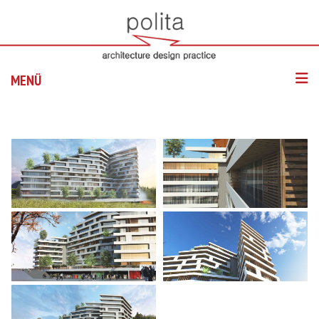
MENÜ
ANASAYFA
HAKKIMIZDA
PROJELER
HIZMETLER
BLOG
İLETIŞIM