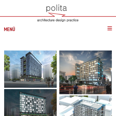
MENÜ
ANASAYFA
HAKKIMIZDA
PROJELER
HIZMETLER
BLOG
İLETIŞIM