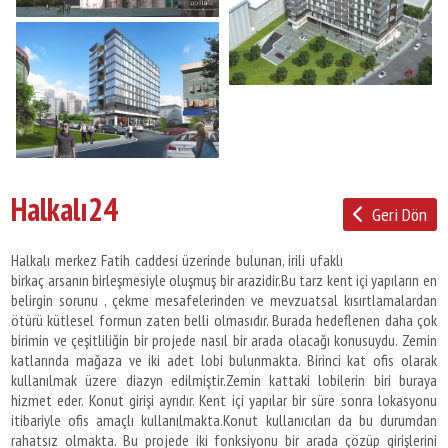
Halkalı24
Geri Dön
Halkalı merkez Fatih caddesi üzerinde bulunan, irili ufaklı
birkaç arsanın birleşmesiyle oluşmuş bir arazidir.Bu tarz kent içi yapıların en
belirgin sorunu , çekme mesafelerinden ve mevzuatsal kısırtlamalardan
ötürü kütlesel formun zaten belli olmasıdır. Burada hedeflenen daha çok
birimin ve çeşitliliğin bir projede nasıl bir arada olacağı konusuydu. Zemin
katlarında mağaza ve iki adet lobi bulunmakta. Birinci kat ofis olarak
kullanılmak üzere diazyn edilmiştir.Zemin kattaki lobilerin biri buraya
hizmet eder. Konut girişi ayrıdır. Kent içi yapılar bir süre sonra lokasyonu
itibariyle ofis amaçlı kullanılmakta.Konut kullanıcıları da bu durumdan
rahatsız olmakta. Bu projede iki fonksiyonu bir arada çözüp girişlerini