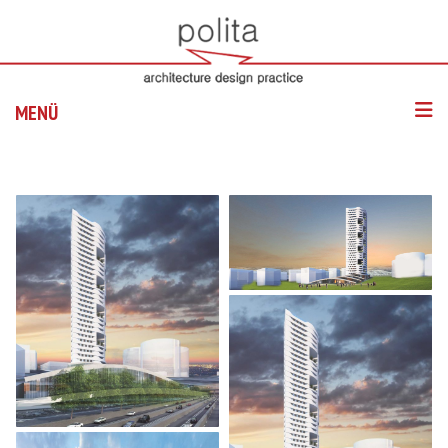
MENÜ
ANASAYFA
HAKKIMIZDA
PROJELER
HIZMETLER
BLOG
İLETIŞIM