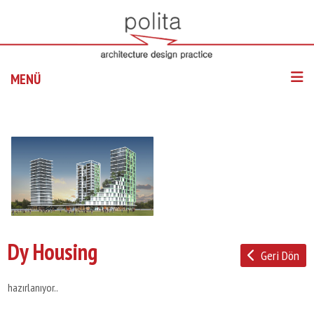
MENÜ
ANASAYFA
HAKKIMIZDA
PROJELER
HIZMETLER
BLOG
İLETIŞIM
Dy Housing
Geri Dön
hazırlanıyor..